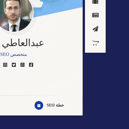
عبدالعاطي 
متخصص SEO
مصمم مواقع الكترو
خبير التسويق الالكت
مصمم جيرافيك
خطة SEO