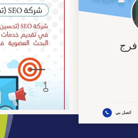
فرج
نية
روني
اتصل بي