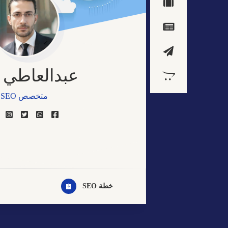
عبدالعاطي 
متخصص SEO
مصمم مواقع الكترو
خبير التسويق الالكت
مصمم جيرافيك
خطة SEO