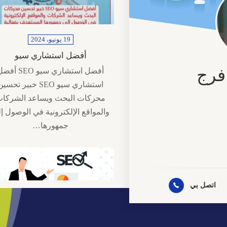
19 يونيو، 2024
أفضل استشاري سيو
فرج
أفضل استشاري سيو SEO أ
استشاري سيو SEO خبير تحسي
محركات البحث ويساعد الشركا
والمواقع الإلكترونية في الوصول إ
نية
جمهورها…
روني
اتصل بي