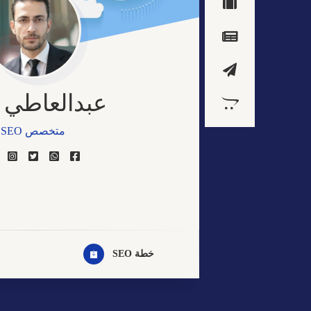
عبدالعاطي 
متخصص SEO
مصمم مواقع الكترو
خبير التسويق الالكت
مصمم جيرافيك
خطة SEO