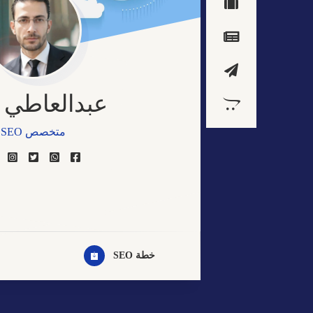
عبدالعاطي 
متخصص SEO
مصمم مواقع الكترو
خبير التسويق الالكت
مصمم جيرافيك
خطة SEO