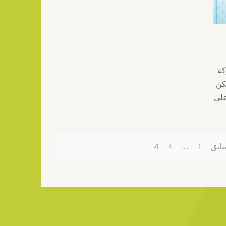
كة
كن
على
سابق
1
…
3
4