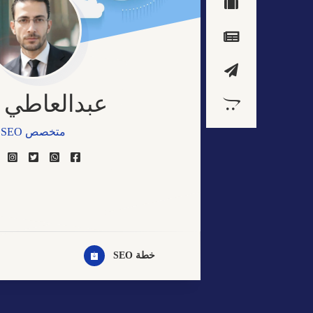
عبدالعاطي 
متخصص SEO
مصمم مواقع الكترو
خبير التسويق الالكت
مصمم جيرافيك
خطة SEO